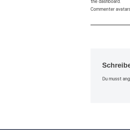
the dashboard.
Commenter avatar
Schreib
Du musst
an